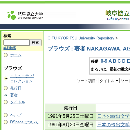
検索
GIFU KYORITSU University Repository
>
ブラウズ : 著者 NAKAGAWA, At
詳細検索
ホーム
0-9
A
B
C
D
E
移動:
ブラウズ
あるいは、最初の数文
コミュニティ/
ソート項目:
ソー
コレクション
発行日
著者
タイトル
発行日
ヘルプ
1991年5月25日土曜日
日本の輸出文学
DSpaceについて
1991年8月30日金曜日
日本の輸出文学(