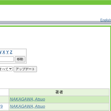
English
W
X
Y
Z
著者
NAKAGAWA, Atsuo
79
NAKAGAWA, Atsuo