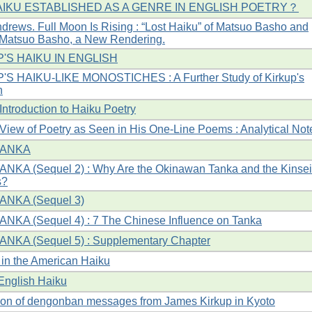
AIKU ESTABLISHED AS A GENRE IN ENGLISH POETRY？
rews. Full Moon Is Rising : “Lost Haiku” of Matsuo Basho and
f Matsuo Basho, a New Rendering.
'S HAIKU IN ENGLISH
S HAIKU-LIKE MONOSTICHES : A Further Study of Kirkup's
h
Introduction to Haiku Poetry
View of Poetry as Seen in His One-Line Poems : Analytical Not
TANKA
KA (Sequel 2) : Why Are the Okinawan Tanka and the Kinsei
s?
NKA (Sequel 3)
KA (Sequel 4) : 7 The Chinese Influence on Tanka
NKA (Sequel 5) : Supplementary Chapter
in the American Haiku
English Haiku
tion of dengonban messages from James Kirkup in Kyoto