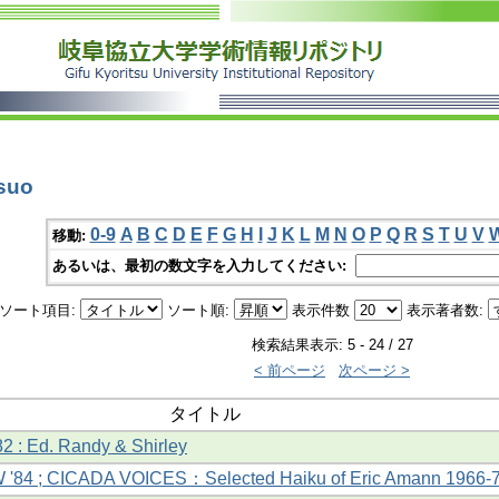
suo
0-9
A
B
C
D
E
F
G
H
I
J
K
L
M
N
O
P
Q
R
S
T
U
V
移動:
あるいは、最初の数文字を入力してください:
ソート項目:
ソート順:
表示件数
表示著者数:
検索結果表示: 5 - 24 / 27
< 前ページ
次ページ >
タイトル
2 : Ed. Randy & Shirley
'84 ; CICADA VOICES：Selected Haiku of Eric Amann 1966-