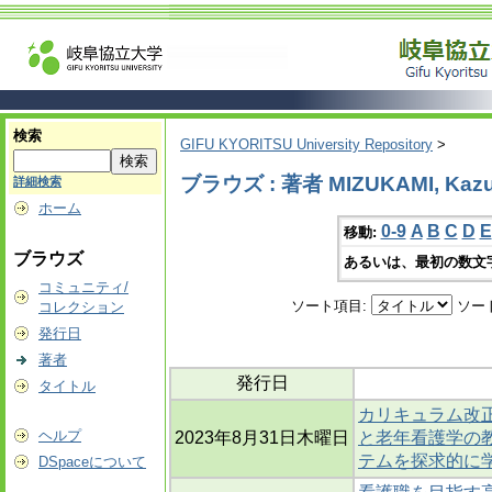
検索
GIFU KYORITSU University Repository
>
ブラウズ : 著者 MIZUKAMI, Kazu
詳細検索
ホーム
0-9
A
B
C
D
E
移動:
ブラウズ
あるいは、最初の数文
コミュニティ/
ソート項目:
ソー
コレクション
発行日
著者
発行日
タイトル
カリキュラム改
ヘルプ
2023年8月31日木曜日
と老年看護学の教
テムを探求的に
DSpaceについて