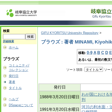
検索
GIFU KYORITSU University Repository
>
ブラウズ : 著者 MINAMI, Kiyohi
詳細検索
ホーム
0-9
A
B
C
D
E
移動:
ブラウズ
あるいは、最初の数文
コミュニティ/
ソート項目:
ソー
コレクション
発行日
著者
発行日
タイトル
わが国における地
1988年3月20日日曜日
ヘルプ
判
DSpaceについて
河川の利水面・
1991年3月20日水曜日