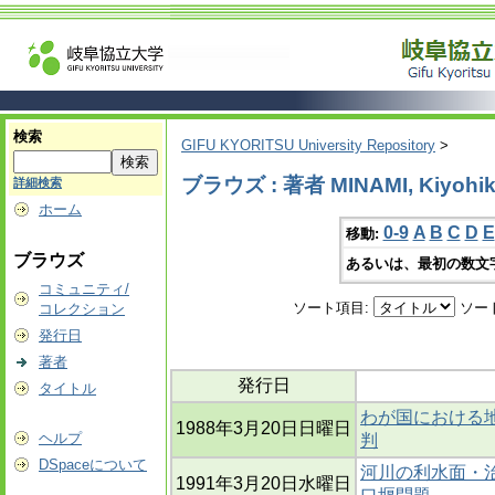
検索
GIFU KYORITSU University Repository
>
ブラウズ : 著者 MINAMI, Kiyohi
詳細検索
ホーム
0-9
A
B
C
D
E
移動:
ブラウズ
あるいは、最初の数文
コミュニティ/
ソート項目:
ソー
コレクション
発行日
著者
発行日
タイトル
わが国における地
1988年3月20日日曜日
ヘルプ
判
DSpaceについて
河川の利水面・
1991年3月20日水曜日