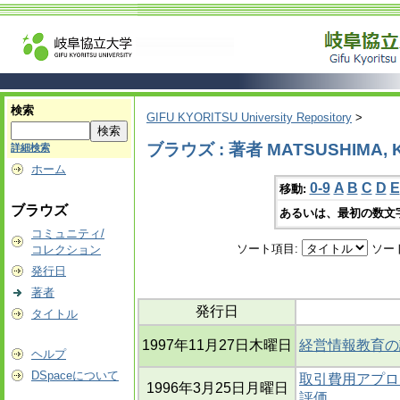
検索
GIFU KYORITSU University Repository
>
ブラウズ : 著者 MATSUSHIMA, K
詳細検索
ホーム
0-9
A
B
C
D
E
移動:
ブラウズ
あるいは、最初の数文
コミュニティ/
ソート項目:
ソー
コレクション
発行日
著者
発行日
タイトル
1997年11月27日木曜日
経営情報教育の
ヘルプ
DSpaceについて
取引費用アプロ
1996年3月25日月曜日
評価