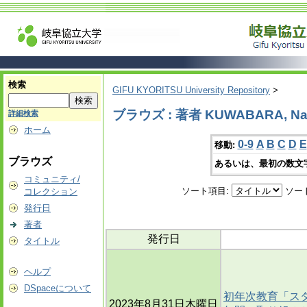
検索
GIFU KYORITSU University Repository
>
ブラウズ : 著者 KUWABARA, Na
詳細検索
ホーム
0-9
A
B
C
D
E
移動:
ブラウズ
あるいは、最初の数文
コミュニティ/
ソート項目:
ソー
コレクション
発行日
著者
発行日
タイトル
ヘルプ
DSpaceについて
初年次教育「ス
2023年8月31日木曜日