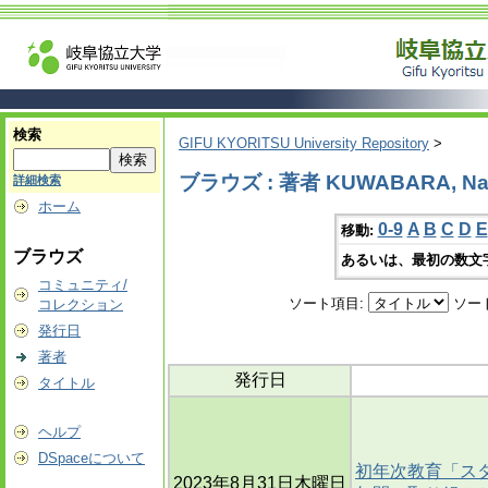
検索
GIFU KYORITSU University Repository
>
ブラウズ : 著者 KUWABARA, Na
詳細検索
ホーム
0-9
A
B
C
D
E
移動:
ブラウズ
あるいは、最初の数文
コミュニティ/
ソート項目:
ソー
コレクション
発行日
著者
発行日
タイトル
ヘルプ
DSpaceについて
初年次教育「ス
2023年8月31日木曜日