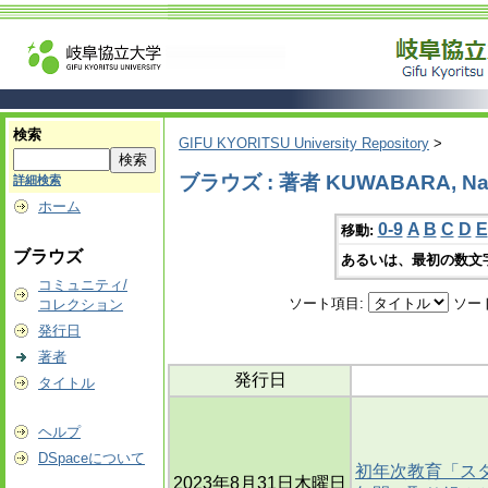
検索
GIFU KYORITSU University Repository
>
ブラウズ : 著者 KUWABARA, Na
詳細検索
ホーム
0-9
A
B
C
D
E
移動:
ブラウズ
あるいは、最初の数文
コミュニティ/
ソート項目:
ソー
コレクション
発行日
著者
発行日
タイトル
ヘルプ
DSpaceについて
初年次教育「ス
2023年8月31日木曜日