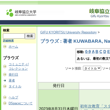
検索
GIFU KYORITSU University Repository
>
ブラウズ : 著者 KUWABARA, Na
詳細検索
ホーム
0-9
A
B
C
D
E
移動:
ブラウズ
あるいは、最初の数文
コミュニティ/
ソート項目:
ソー
コレクション
発行日
著者
発行日
タイトル
ヘルプ
DSpaceについて
初年次教育「ス
2023年8月31日木曜日