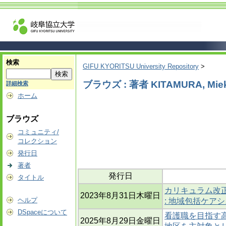
検索
GIFU KYORITSU University Repository
>
ブラウズ : 著者 KITAMURA, Mie
詳細検索
ホーム
ブラウズ
コミュニティ/
コレクション
発行日
著者
発行日
タイトル
カリキュラム改
2023年8月31日木曜日
ヘルプ
: 地域包括ケア
DSpaceについて
看護職を目指す高
2025年8月29日金曜日