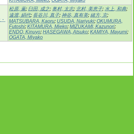
KITAMURA, Mieko
;
OGATA, Miyako
松原, 薫
;
臼田, 成之
;
奥村, 太志
;
北村, 美恵子
;
水上, 和典
;
遠渡, 絹代
;
長谷川, 真子
;
神谷, 真有美
;
緒方, 京
;
祉・
MATSUBARA, Kaoru
;
USUDA, Nariyuki
;
OKUMURA,
Futoshi
;
KITAMURA, Mieko
;
MIZUKAMI, Kazunori
;
ENDO, Kinuyo
;
HASEGAWA, Atsuko
;
KAMIYA, Mayumi
;
OGATA, Miyako