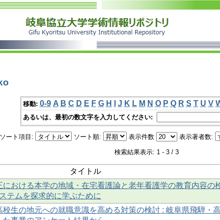
ko
0-9
A
B
C
D
E
F
G
H
I
J
K
L
M
N
O
P
Q
R
S
T
U
V
移動:
あるいは、最初の数文字を入力してください:
ソート項目:
ソート順:
表示件数
表示著者数:
検索結果表示: 1 - 3 / 3
タイトル
正における本学の地域・在宅看護論と老年看護学の教育内容の
システムを探求的に学ぶために
校生の地元への就職意識を高める対策の検討 : 岐阜県飛騨・