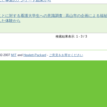
した事業のアンケート結果から
とに対する看護大学生への意識調査 : 高山市の企画による福
した体験から
検索結果表示: 1 - 3 / 3
02-2007
MIT
and
Hewlett-Packard
-
ご意見をお寄せください