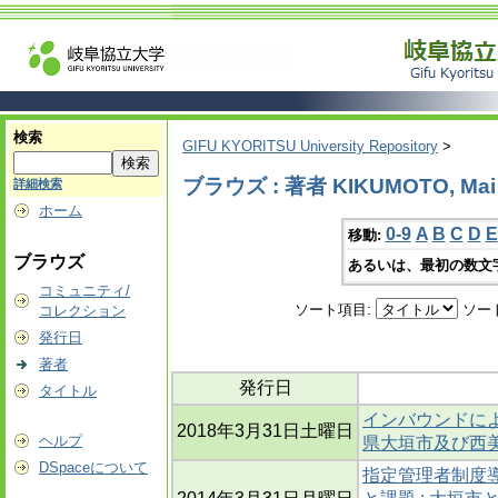
検索
GIFU KYORITSU University Repository
>
ブラウズ : 著者 KIKUMOTO, Mai
詳細検索
ホーム
0-9
A
B
C
D
E
移動:
ブラウズ
あるいは、最初の数文
コミュニティ/
ソート項目:
ソー
コレクション
発行日
著者
発行日
タイトル
インバウンドによ
2018年3月31日土曜日
ヘルプ
県大垣市及び西
DSpaceについて
指定管理者制度