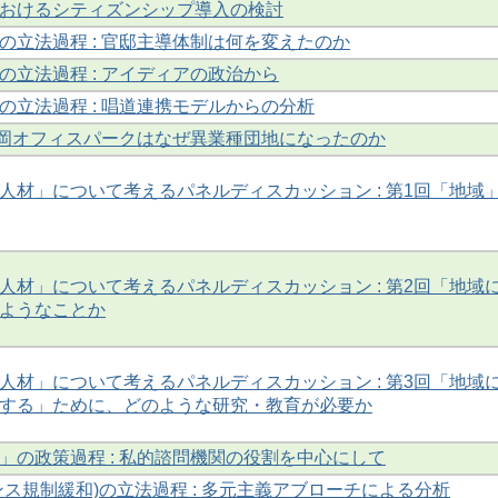
おけるシティズンシップ導入の検討
の立法過程 : 官邸主導体制は何を変えたのか
の立法過程 : アイディアの政治から
の立法過程 : 唱道連携モデルからの分析
 高岡オフィスパークはなぜ異業種団地になったのか
人材」について考えるパネルディスカッション : 第1回「地域
人材」について考えるパネルディスカッション : 第2回「地域
ようなことか
人材」について考えるパネルディスカッション : 第3回「地域
する」ために、どのような研究・教育が必要か
」の政策過程 : 私的諮問機関の役割を中心にして
ンス規制緩和)の立法過程 : 多元主義アブローチによる分析