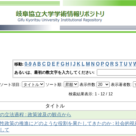
0-9
A
B
C
D
E
F
G
H
I
J
K
L
M
N
O
P
Q
R
S
T
U
V
移動:
あるいは、最初の数文字を入力してください:
ソート項目:
ソート順:
表示件数
表示著者数:
検索結果表示: 1 - 12 / 12
タイトル
の立法過程 : 政策波及の観点から
性政策の推進にどのような役割を果たしてきたのか : 社会的視
して