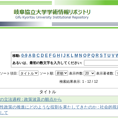
0-9
A
B
C
D
E
F
G
H
I
J
K
L
M
N
O
P
Q
R
S
T
U
V
移動:
あるいは、最初の数文字を入力してください:
ソート項目:
ソート順:
表示件数
表示著者数:
検索結果表示: 1 - 12 / 12
タイトル
の立法過程 : 政策波及の観点から
性政策の推進にどのような役割を果たしてきたのか : 社会的視
して