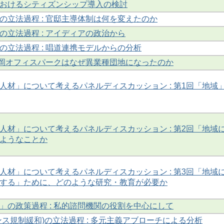
おけるシティズンシップ導入の検討
の立法過程 : 官邸主導体制は何を変えたのか
の立法過程 : アイディアの政治から
の立法過程 : 唱道連携モデルからの分析
 高岡オフィスパークはなぜ異業種団地になったのか
人材」について考えるパネルディスカッション : 第1回「地域
人材」について考えるパネルディスカッション : 第2回「地域
ようなことか
人材」について考えるパネルディスカッション : 第3回「地域
する」ために、どのような研究・教育が必要か
」の政策過程 : 私的諮問機関の役割を中心にして
ンス規制緩和)の立法過程 : 多元主義アブローチによる分析