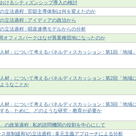
おけるシティズンシップ導入の検討
の立法過程 : 官邸主導体制は何を変えたのか
の立法過程 : アイディアの政治から
の立法過程 : 唱道連携モデルからの分析
 高岡オフィスパークはなぜ異業種団地になったのか
人材」について考えるパネルディスカッション : 第1回「地域
人材」について考えるパネルディスカッション : 第2回「地域
ようなことか
人材」について考えるパネルディスカッション : 第3回「地域
する」ために、どのような研究・教育が必要か
」の政策過程 : 私的諮問機関の役割を中心にして
ンス規制緩和)の立法過程 : 多元主義アブローチによる分析