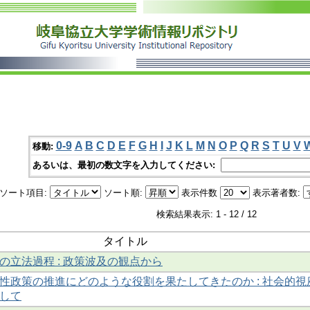
0-9
A
B
C
D
E
F
G
H
I
J
K
L
M
N
O
P
Q
R
S
T
U
V
移動:
あるいは、最初の数文字を入力してください:
ソート項目:
ソート順:
表示件数
表示著者数:
検索結果表示: 1 - 12 / 12
タイトル
の立法過程 : 政策波及の観点から
性政策の推進にどのような役割を果たしてきたのか : 社会的視
して