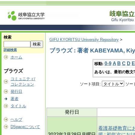
検索
GIFU KYORITSU University Repository
>
ブラウズ : 著者 KABEYAMA, Kiy
詳細検索
ホーム
0-9
A
B
C
D
E
移動:
ブラウズ
あるいは、最初の数文
コミュニティ/
ソート項目:
ソー
コレクション
発行日
著者
タイトル
発行日
ヘルプ
DSpaceについて
看護基礎教育に
2022年2月28日月曜日
援 : 初年次に