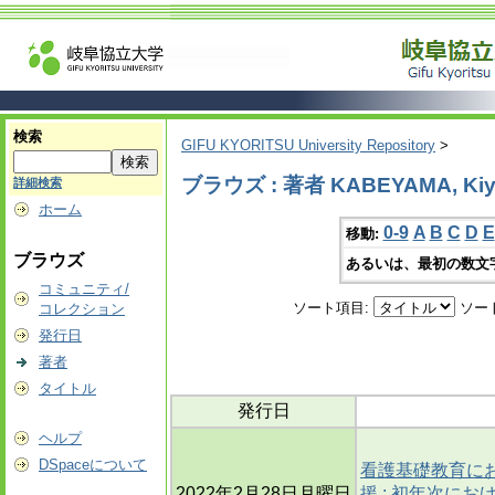
検索
GIFU KYORITSU University Repository
>
ブラウズ : 著者 KABEYAMA, Kiy
詳細検索
ホーム
0-9
A
B
C
D
E
移動:
ブラウズ
あるいは、最初の数文
コミュニティ/
ソート項目:
ソー
コレクション
発行日
著者
タイトル
発行日
ヘルプ
DSpaceについて
看護基礎教育に
2022年2月28日月曜日
援 : 初年次に