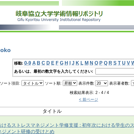
oko
0-9
A
B
C
D
E
F
G
H
I
J
K
L
M
N
O
P
Q
R
S
T
U
V
移動:
あるいは、最初の数文字を入力してください:
ソート項目:
ソート順:
表示件数
表示著者数:
検索結果表示: 2 - 4 / 4
< 前ページ
タイトル
けるストレスマネジメント学修支援 : 初年次における学生の
ネジメント研修の受けとめ