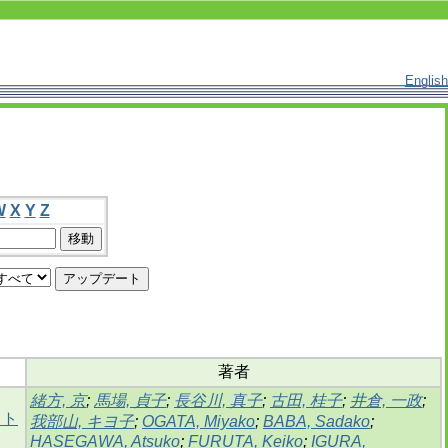
English
W
X
Y
Z
著者
緒方, 京
;
馬場, 貞子
;
長谷川, 真子
;
古田, 桂子
;
井倉, 一政
;
スト
我部山, キヨ子
;
OGATA, Miyako
;
BABA, Sadako
;
HASEGAWA, Atsuko
;
FURUTA, Keiko
;
IGURA,