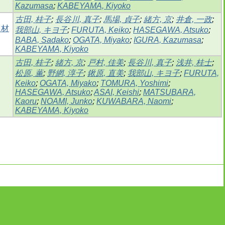
Kazumasa
;
KABEYAMA, Kiyoko
古田, 桂子
;
長谷川, 真子
;
馬場, 貞子
;
緒方, 京
;
井倉, 一政
;
題材
我部山, キヨ子
;
FURUTA, Keiko
;
HASEGAWA, Atsuko
;
BABA, Sadako
;
OGATA, Miyako
;
IGURA, Kazumasa
;
KABEYAMA, Kiyoko
古田, 桂子
;
緒方, 京
;
戸村, 佳美
;
長谷川, 真子
;
浅井, 桂士
;
松原, 薫
;
野網, 淳子
;
鍬原, 直美
;
我部山, キヨ子
;
FURUTA,
Keiko
;
OGATA, Miyako
;
TOMURA, Yoshimi
;
HASEGAWA, Atsuko
;
ASAI, Keishi
;
MATSUBARA,
Kaoru
;
NOAMI, Junko
;
KUWABARA, Naomi
;
KABEYAMA, Kiyoko