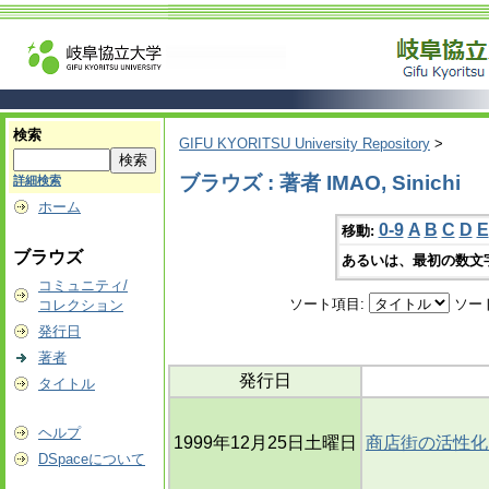
検索
GIFU KYORITSU University Repository
>
ブラウズ : 著者 IMAO, Sinichi
詳細検索
ホーム
0-9
A
B
C
D
E
移動:
ブラウズ
あるいは、最初の数文
コミュニティ/
ソート項目:
ソー
コレクション
発行日
著者
発行日
タイトル
ヘルプ
1999年12月25日土曜日
商店街の活性化
DSpaceについて