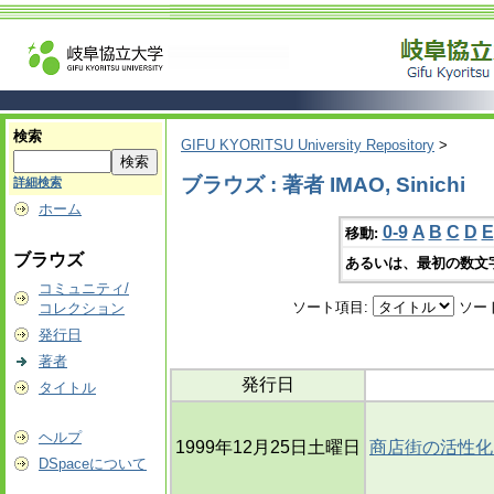
検索
GIFU KYORITSU University Repository
>
ブラウズ : 著者 IMAO, Sinichi
詳細検索
ホーム
0-9
A
B
C
D
E
移動:
ブラウズ
あるいは、最初の数文
コミュニティ/
ソート項目:
ソー
コレクション
発行日
著者
発行日
タイトル
ヘルプ
1999年12月25日土曜日
商店街の活性化
DSpaceについて