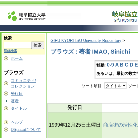
検索
GIFU KYORITSU University Repository
>
ブラウズ : 著者 IMAO, Sinichi
詳細検索
ホーム
0-9
A
B
C
D
E
移動:
ブラウズ
あるいは、最初の数文
コミュニティ/
ソート項目:
ソー
コレクション
発行日
著者
発行日
タイトル
ヘルプ
1999年12月25日土曜日
商店街の活性化
DSpaceについて