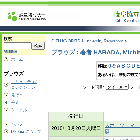
検索
GIFU KYORITSU University Repository
>
ブラウズ : 著者 HARADA, Michi
詳細検索
ホーム
0-9
A
B
C
D
E
移動:
ブラウズ
あるいは、最初の数文
コミュニティ/
ソート項目:
ソー
コレクション
発行日
著者
タイトル
発行日
ヘルプ
スポーツ・マー
2018年3月20日火曜日
DSpaceについて
題