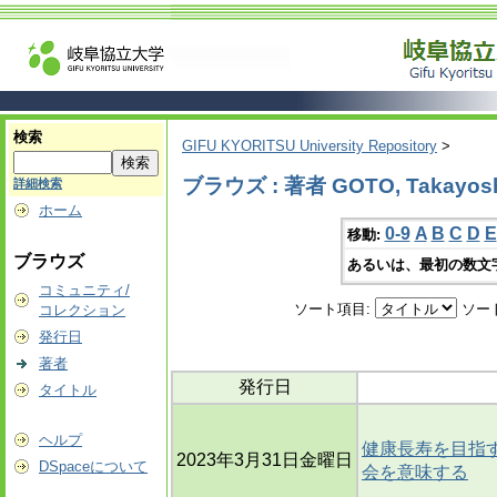
検索
GIFU KYORITSU University Repository
>
ブラウズ : 著者 GOTO, Takayos
詳細検索
ホーム
0-9
A
B
C
D
E
移動:
ブラウズ
あるいは、最初の数文
コミュニティ/
ソート項目:
ソー
コレクション
発行日
著者
発行日
タイトル
ヘルプ
健康長寿を目指す
2023年3月31日金曜日
DSpaceについて
会を意味する