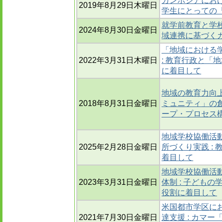
カンボジアにおけ
2019年8月29日木曜日
学生にとっての
就学前教育と学校
2024年8月30日金曜日
域連携に基づく
「地域における
2022年3月31日木曜日
: 教育行政と「
に着目して
地域の教育力向
2018年8月31日金曜日
ミュニティ」の創
ープ・プロセス
地域学校協働活
2025年2月28日金曜日
所づくり実践 :
着目して
地域学校協働活
2023年3月31日金曜日
体制 : 子ども
役割に着目して
米国都市学区に
2021年7月30日金曜日
達支援 : カマ