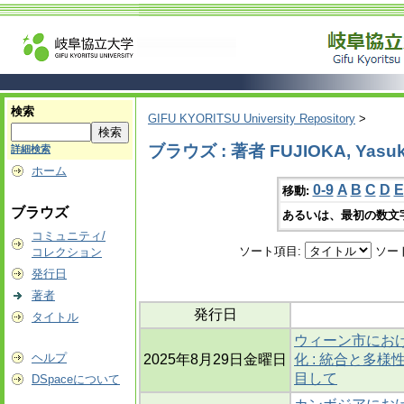
検索
GIFU KYORITSU University Repository
>
ブラウズ : 著者 FUJIOKA, Yasu
詳細検索
ホーム
0-9
A
B
C
D
E
移動:
ブラウズ
あるいは、最初の数文
コミュニティ/
ソート項目:
ソー
コレクション
発行日
著者
発行日
タイトル
ウィーン市にお
ヘルプ
2025年8月29日金曜日
化 : 統合と多
目して
DSpaceについて