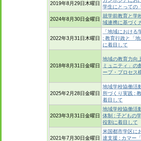
カンボジアにおけ
2019年8月29日木曜日
学生にとっての
就学前教育と学校
2024年8月30日金曜日
域連携に基づく
「地域における
2022年3月31日木曜日
: 教育行政と「
に着目して
地域の教育力向
2018年8月31日金曜日
ミュニティ」の創
ープ・プロセス
地域学校協働活
2025年2月28日金曜日
所づくり実践 :
着目して
地域学校協働活
2023年3月31日金曜日
体制 : 子ども
役割に着目して
米国都市学区に
2021年7月30日金曜日
達支援 : カマ