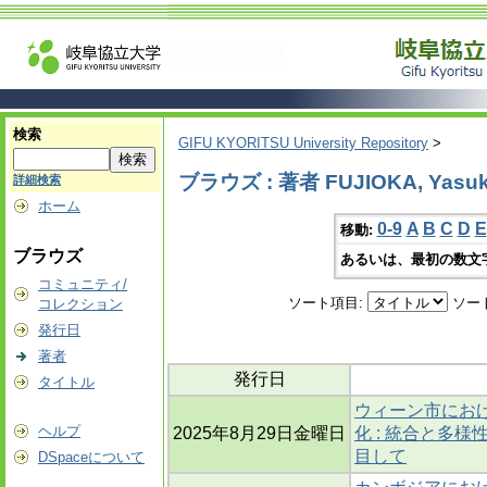
検索
GIFU KYORITSU University Repository
>
ブラウズ : 著者 FUJIOKA, Yasu
詳細検索
ホーム
0-9
A
B
C
D
E
移動:
ブラウズ
あるいは、最初の数文
コミュニティ/
ソート項目:
ソー
コレクション
発行日
著者
発行日
タイトル
ウィーン市にお
ヘルプ
2025年8月29日金曜日
化 : 統合と多
目して
DSpaceについて