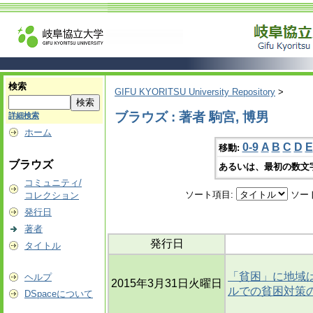
検索
GIFU KYORITSU University Repository
>
ブラウズ : 著者 駒宮, 博男
詳細検索
ホーム
0-9
A
B
C
D
E
移動:
ブラウズ
あるいは、最初の数文
コミュニティ/
ソート項目:
ソー
コレクション
発行日
著者
発行日
タイトル
「貧困」に地域は
ヘルプ
2015年3月31日火曜日
ルでの貧困対策
DSpaceについて