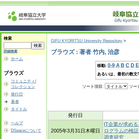
検索
GIFU KYORITSU University Repository
>
ブラウズ : 著者 竹内, 治彦
詳細検索
ホーム
0-9
A
B
C
D
E
移動:
ブラウズ
あるいは、最初の数文
コミュニティ/
ソート項目:
ソー
コレクション
発行日
著者
タイトル
発行日
ヘルプ
IT企業が求め
DSpaceについて
2005年3月31日木曜日
ログラムの検証(
調査研究