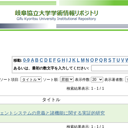
0-9
A
B
C
D
E
F
G
H
I
J
K
L
M
N
O
P
Q
R
S
T
U
V
移動:
あるいは、最初の数文字を入力してください:
ソート項目:
ソート順:
表示件数
表示著者数:
検索結果表示: 1 - 1 / 1
タイトル
ェントシステムの意義と諸機能に関する実証的研究
検索結果表示: 1 - 1 / 1