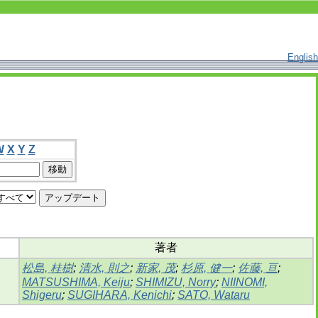
English
W
X
Y
Z
著者
松島, 桂樹
;
清水, 則之
;
新家, 茂
;
杉原, 健一
;
佐藤, 亘
;
MATSUSHIMA, Keiju
;
SHIMIZU, Norry
;
NIINOMI,
Shigeru
;
SUGIHARA, Kenichi
;
SATO, Wataru