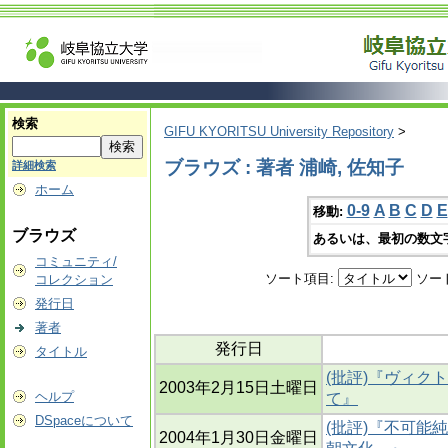
検索
GIFU KYORITSU University Repository
>
ブラウズ : 著者 浦崎, 佐知子
詳細検索
ホーム
0-9
A
B
C
D
E
移動:
ブラウズ
あるいは、最初の数文
コミュニティ/
ソート項目:
ソー
コレクション
発行日
著者
発行日
タイトル
(批評)『ヴィク
2003年2月15日土曜日
ヘルプ
て』
DSpaceについて
(批評)『不可能
2004年1月30日金曜日