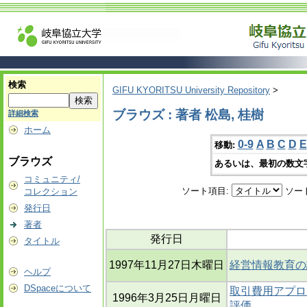
検索
GIFU KYORITSU University Repository
>
ブラウズ : 著者 松島, 桂樹
詳細検索
ホーム
0-9
A
B
C
D
E
移動:
ブラウズ
あるいは、最初の数文
コミュニティ/
ソート項目:
ソー
コレクション
発行日
著者
発行日
タイトル
1997年11月27日木曜日
経営情報教育の
ヘルプ
DSpaceについて
取引費用アプロ
1996年3月25日月曜日
評価