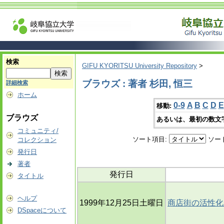
検索
GIFU KYORITSU University Repository
>
ブラウズ : 著者 杉田, 恒三
詳細検索
ホーム
0-9
A
B
C
D
E
移動:
ブラウズ
あるいは、最初の数文
コミュニティ/
ソート項目:
ソー
コレクション
発行日
著者
発行日
タイトル
ヘルプ
1999年12月25日土曜日
商店街の活性化
DSpaceについて