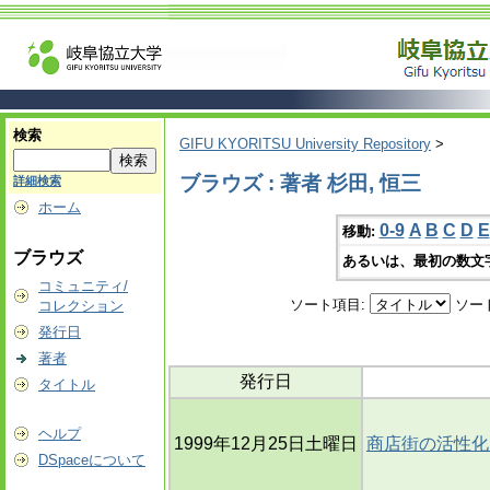
検索
GIFU KYORITSU University Repository
>
ブラウズ : 著者 杉田, 恒三
詳細検索
ホーム
0-9
A
B
C
D
E
移動:
ブラウズ
あるいは、最初の数文
コミュニティ/
ソート項目:
ソー
コレクション
発行日
著者
発行日
タイトル
ヘルプ
1999年12月25日土曜日
商店街の活性化
DSpaceについて