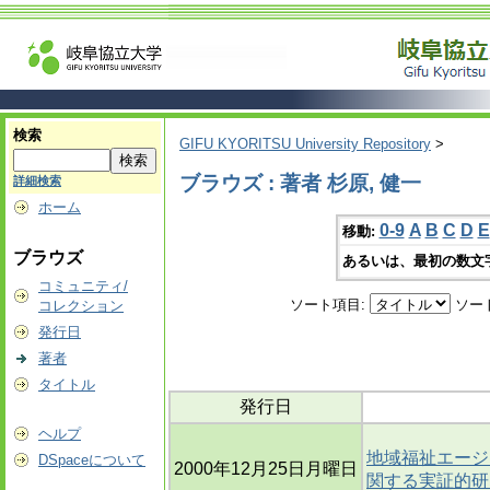
検索
GIFU KYORITSU University Repository
>
ブラウズ : 著者 杉原, 健一
詳細検索
ホーム
0-9
A
B
C
D
E
移動:
ブラウズ
あるいは、最初の数文
コミュニティ/
ソート項目:
ソー
コレクション
発行日
著者
タイトル
発行日
ヘルプ
地域福祉エージ
DSpaceについて
2000年12月25日月曜日
関する実証的研