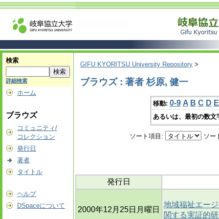
検索
GIFU KYORITSU University Repository
>
ブラウズ : 著者 杉原, 健一
詳細検索
ホーム
0-9
A
B
C
D
E
移動:
ブラウズ
あるいは、最初の数文
コミュニティ/
ソート項目:
ソー
コレクション
発行日
著者
タイトル
発行日
ヘルプ
地域福祉エージ
DSpaceについて
2000年12月25日月曜日
関する実証的研