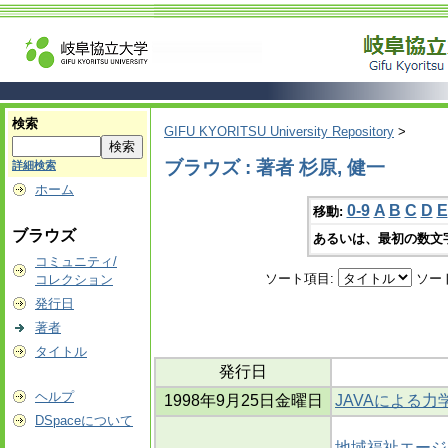
検索
GIFU KYORITSU University Repository
>
ブラウズ : 著者 杉原, 健一
詳細検索
ホーム
0-9
A
B
C
D
E
移動:
ブラウズ
あるいは、最初の数文
コミュニティ/
ソート項目:
ソー
コレクション
発行日
著者
タイトル
発行日
ヘルプ
1998年9月25日金曜日
JAVAによる
DSpaceについて
地域福祉エージ