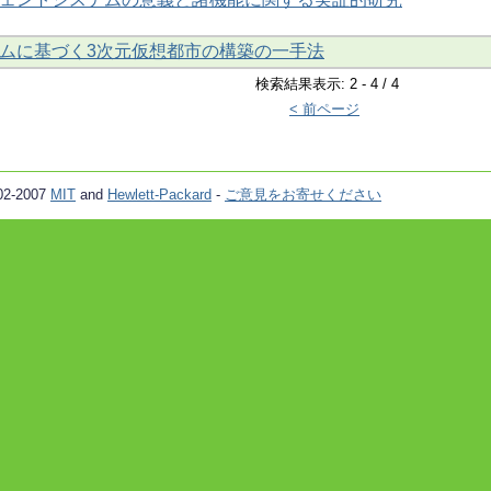
ムに基づく3次元仮想都市の構築の一手法
検索結果表示: 2 - 4 / 4
< 前ページ
02-2007
MIT
and
Hewlett-Packard
-
ご意見をお寄せください