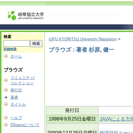
検索
GIFU KYORITSU University Repository
>
ブラウズ : 著者 杉原, 健一
詳細検索
ホーム
ブラウズ
コミュニティ/
コレクション
発行日
著者
タイトル
発行日
ヘルプ
1998年9月25日金曜日
JAVAによる
DSpaceについて
2000年12月25日月曜日
地域福祉エージ