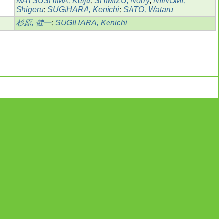
MATSUSHIMA, Keiju
;
SHIMIZU, Norry
;
NIINOMI,
Shigeru
;
SUGIHARA, Kenichi
;
SATO, Wataru
杉原, 健一
;
SUGIHARA, Kenichi