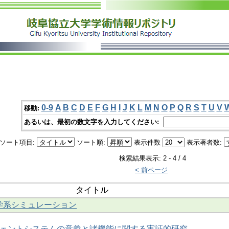
0-9
A
B
C
D
E
F
G
H
I
J
K
L
M
N
O
P
Q
R
S
T
U
V
移動:
あるいは、最初の数文字を入力してください:
ソート項目:
ソート順:
表示件数
表示著者数:
検索結果表示: 2 - 4 / 4
< 前ページ
タイトル
力学系シミュレーション
ェントシステムの意義と諸機能に関する実証的研究