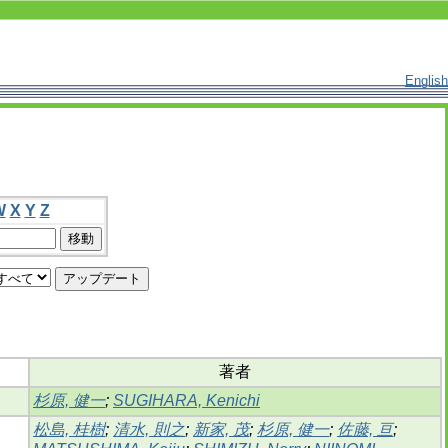
English
W
X
Y
Z
著者
杉原, 健一
;
SUGIHARA, Kenichi
松島, 桂樹
;
清水, 則之
;
新家, 茂
;
杉原, 健一
;
佐藤, 亘
;