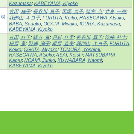
Kazumasa
;
KABEYAMA, Kiyoko
古田, 桂子
;
長谷川, 真子
;
馬場, 貞子
;
緒方, 京
;
井倉, 一政
;
題材
我部山, キヨ子
;
FURUTA, Keiko
;
HASEGAWA, Atsuko
;
BABA, Sadako
;
OGATA, Miyako
;
IGURA, Kazumasa
;
KABEYAMA, Kiyoko
古田, 桂子
;
緒方, 京
;
戸村, 佳美
;
長谷川, 真子
;
浅井, 桂士
;
松原, 薫
;
野網, 淳子
;
鍬原, 直美
;
我部山, キヨ子
;
FURUTA,
Keiko
;
OGATA, Miyako
;
TOMURA, Yoshimi
;
HASEGAWA, Atsuko
;
ASAI, Keishi
;
MATSUBARA,
Kaoru
;
NOAMI, Junko
;
KUWABARA, Naomi
;
KABEYAMA, Kiyoko