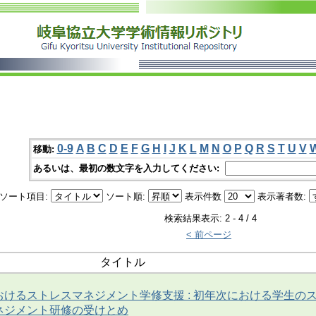
0-9
A
B
C
D
E
F
G
H
I
J
K
L
M
N
O
P
Q
R
S
T
U
V
移動:
あるいは、最初の数文字を入力してください:
ソート項目:
ソート順:
表示件数
表示著者数:
検索結果表示: 2 - 4 / 4
< 前ページ
タイトル
けるストレスマネジメント学修支援 : 初年次における学生の
ネジメント研修の受けとめ