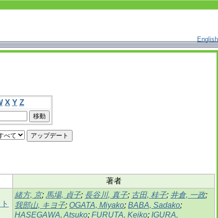
English
W
X
Y
Z
著者
緒方, 京
;
馬場, 貞子
;
長谷川, 真子
;
古田, 桂子
;
井倉, 一政
;
スト
我部山, キヨ子
;
OGATA, Miyako
;
BABA, Sadako
;
HASEGAWA, Atsuko
;
FURUTA, Keiko
;
IGURA,