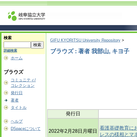
検索
GIFU KYORITSU University Repository
>
ブラウズ : 著者 我部山, キヨ子
詳細検索
ホーム
ブラウズ
コミュニティ/
コレクション
発行日
著者
タイトル
発行日
ヘルプ
看護基礎教育にお
DSpaceについて
2022年2月28日月曜日
レスの様相とマ