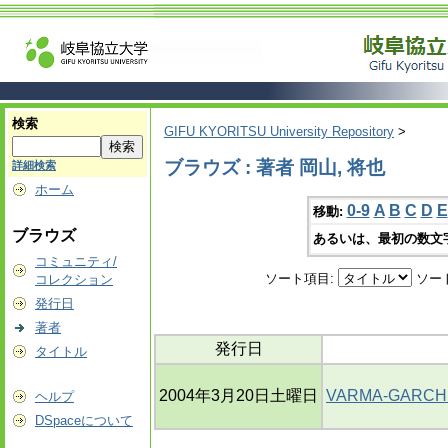
検索
GIFU KYORITSU University Repository
>
ブラウズ : 著者 岡山, 将也
詳細検索
ホーム
0-9
A
B
C
D
E
移動:
ブラウズ
あるいは、最初の数文
コミュニティ/
ソート項目:
ソー
コレクション
発行日
著者
発行日
タイトル
2004年3月20日土曜日
VARMA-GAR
ヘルプ
DSpaceについて