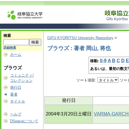
検索
GIFU KYORITSU University Repository
>
ブラウズ : 著者 岡山, 将也
詳細検索
ホーム
0-9
A
B
C
D
E
移動:
ブラウズ
あるいは、最初の数文
コミュニティ/
ソート項目:
ソー
コレクション
発行日
著者
発行日
タイトル
2004年3月20日土曜日
VARMA-GAR
ヘルプ
DSpaceについて