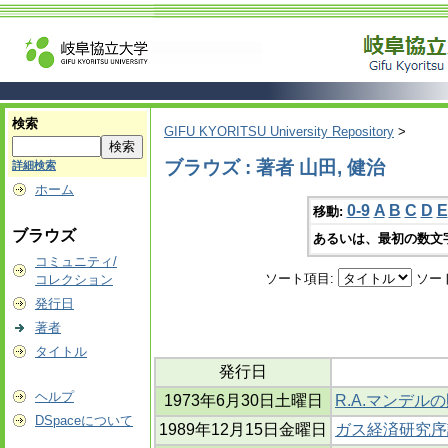
検索
GIFU KYORITSU University Repository
>
ブラウズ : 著者 山田, 健治
詳細検索
ホーム
0-9
A
B
C
D
E
移動:
ブラウズ
あるいは、最初の数文
コミュニティ/
ソート項目:
ソー
コレクション
発行日
著者
タイトル
発行日
ヘルプ
1973年6月30日土曜日
R.A.マンデル
DSpaceについて
1989年12月15日金曜日
ガス経済研究序