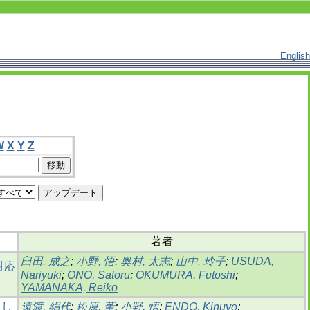
English
W
X
Y
Z
著者
臼田, 成之
;
小野, 悟
;
奥村, 太志
;
山中, 玲子
;
USUDA,
対応
Nariyuki
;
ONO, Satoru
;
OKUMURA, Futoshi
;
YAMANAKA, Reiko
通し
遠渡, 絹代
;
松原, 薫
;
小野, 悟
;
ENDO, Kinuyo
;