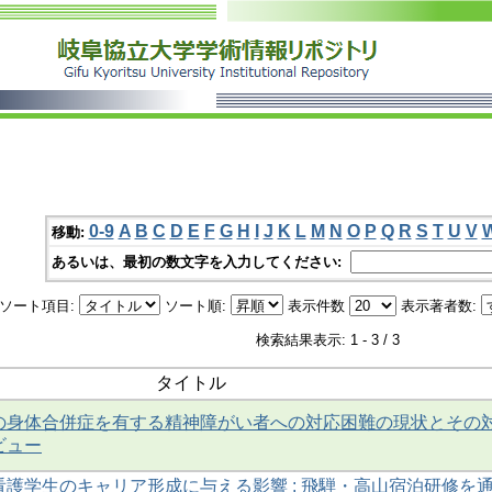
0-9
A
B
C
D
E
F
G
H
I
J
K
L
M
N
O
P
Q
R
S
T
U
V
移動:
あるいは、最初の数文字を入力してください:
ソート項目:
ソート順:
表示件数
表示著者数:
検索結果表示: 1 - 3 / 3
タイトル
の身体合併症を有する精神障がい者への対応困難の現状とその
ビュー
護学生のキャリア形成に与える影響 : 飛騨・高山宿泊研修を