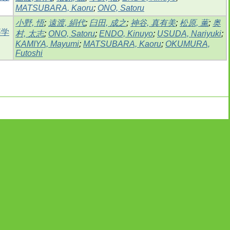
MATSUBARA, Kaoru
;
ONO, Satoru
小野, 悟
;
遠渡, 絹代
;
臼田, 成之
;
神谷, 真有美
;
松原, 薫
;
奥
等学
村, 太志
;
ONO, Satoru
;
ENDO, Kinuyo
;
USUDA, Nariyuki
;
KAMIYA, Mayumi
;
MATSUBARA, Kaoru
;
OKUMURA,
Futoshi