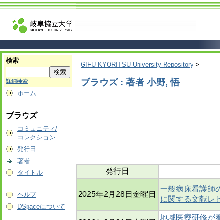
検索
GIFU KYORITSU University Repository
>
ブラウズ : 著者 小野, 悟
詳細検索
ホーム
ブラウズ
コミュニティ/
コレクション
発行日
著者
発行日
タイトル
一般病床看護師
2025年2月28日金曜日
ヘルプ
に関する文献レ
DSpaceについて
地域医療研修が看