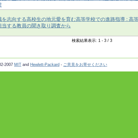
討
を志向する高校生の地元愛を育む高等学校での進路指導 : 高
担当する教員の聞き取り調査から
検索結果表示: 1 - 3 / 3
02-2007
MIT
and
Hewlett-Packard
-
ご意見をお寄せください