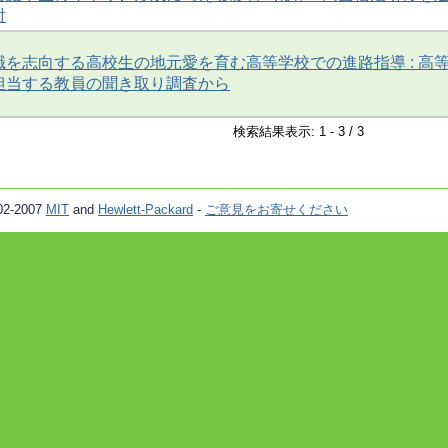
討
を志向する高校生の地元愛を育む高等学校での進路指導 : 高
担当する教員の聞き取り調査から
検索結果表示: 1 - 3 / 3
02-2007
MIT
and
Hewlett-Packard
-
ご意見をお寄せください