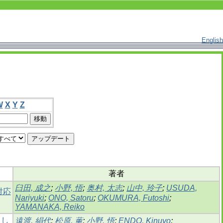
English
W
X
Y
Z
著者
臼田, 成之
;
小野, 悟
;
奥村, 太志
;
山中, 玲子
;
USUDA,
対応
Nariyuki
;
ONO, Satoru
;
OKUMURA, Futoshi
;
YAMANAKA, Reiko
通し
遠渡, 絹代
;
松原, 薫
;
小野, 悟
;
ENDO, Kinuyo
;