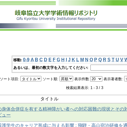
0-9
A
B
C
D
E
F
G
H
I
J
K
L
M
N
O
P
Q
R
S
T
U
V
移動:
あるいは、最初の数文字を入力してください:
ソート項目:
ソート順:
表示件数
表示著者数:
検索結果表示: 1 - 3 / 3
タイトル
の身体合併症を有する精神障がい者への対応困難の現状とその
ビュー
護学生のキャリア形成に与える影響 : 飛騨・高山宿泊研修を