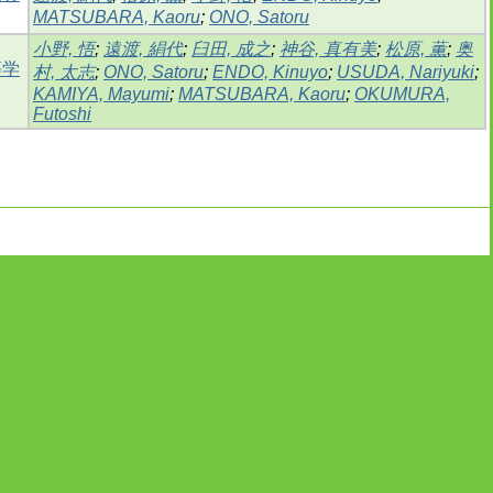
MATSUBARA, Kaoru
;
ONO, Satoru
小野, 悟
;
遠渡, 絹代
;
臼田, 成之
;
神谷, 真有美
;
松原, 薫
;
奥
等学
村, 太志
;
ONO, Satoru
;
ENDO, Kinuyo
;
USUDA, Nariyuki
;
KAMIYA, Mayumi
;
MATSUBARA, Kaoru
;
OKUMURA,
Futoshi