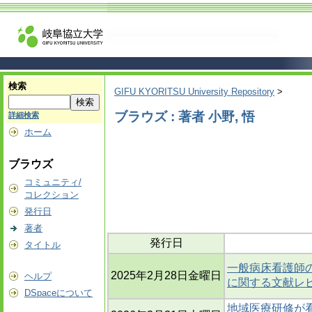
検索
GIFU KYORITSU University Repository
>
ブラウズ : 著者 小野, 悟
詳細検索
ホーム
ブラウズ
コミュニティ/
コレクション
発行日
著者
発行日
タイトル
一般病床看護師
2025年2月28日金曜日
ヘルプ
に関する文献レ
DSpaceについて
地域医療研修が看