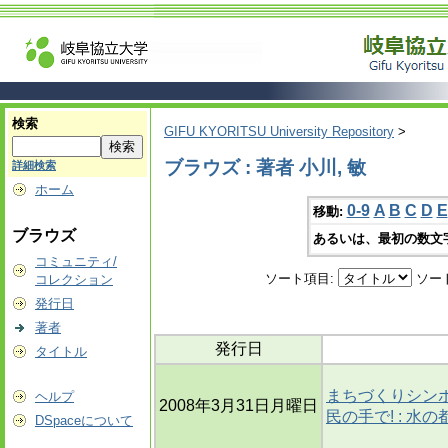
検索
GIFU KYORITSU University Repository
>
ブラウズ : 著者 小川, 敏
詳細検索
ホーム
0-9
A
B
C
D
E
移動:
ブラウズ
あるいは、最初の数文
コミュニティ/
ソート項目:
ソー
コレクション
発行日
著者
発行日
タイトル
まちづくりシンポジ
ヘルプ
2008年3月31日月曜日
民の手で! : 水
DSpaceについて