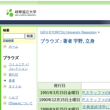
検索
GIFU KYORITSU University Repository
>
ブラウズ : 著者 宇野, 立身
詳細検索
ホーム
ブラウズ
コミュニティ/
コレクション
発行日
著者
発行日
タイトル
1991年3月15日金曜日
P.スラッファ
ヘルプ
1990年12月15日土曜日
P.スラッファ
DSpaceについて
古典派経済学に
1996年9月25日水曜日