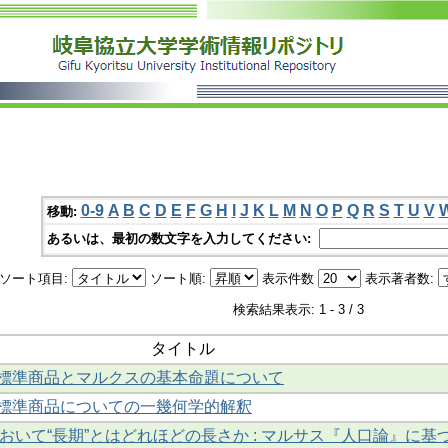
0-9
A
B
C
D
E
F
G
H
I
J
K
L
M
N
O
P
Q
R
S
T
U
V
移動:
あるいは、最初の数文字を入力してください:
ソート項目:
ソート順:
表示件数
表示著者数:
検索結果表示: 1 - 3 / 3
タイトル
の標準商品とマルクスの基本命題について
の標準商品についての一幾何学的解釈
おいて“長期”とはどれほどの長さか : マルサス『人口論』に基