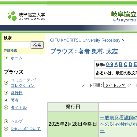
検索
GIFU KYORITSU University Repository
>
ブラウズ : 著者 奥村, 太志
詳細検索
ホーム
0-9
A
B
C
D
E
移動:
ブラウズ
あるいは、最初の数文
コミュニティ/
ソート項目:
ソー
コレクション
発行日
著者
発行日
タイトル
一般病床看護師
ヘルプ
2025年2月28日金曜日
への対応困難の
DSpaceについて
ー