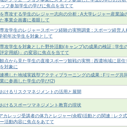
スタッフ参加学生の学びに焦点を当てて
を専攻する学生のレジャー志向の分析 : A大学レジャー産業論
た事業企画書に着眼して
専攻学生のレジャースポーツ経験の実態調査 : スポーツ経営人
学初年次学生を対象として
専攻学生を対象とした野外活動(キャンプ)の成果の検証 : 学生
KR評定用紙)」の変容に焦点を当てて
観点から見た学生の直接スポーツ観戦の実態 : 西濃地域に居住
を対象に
連携した地域実践型アクティブラーニングの成果 : Fリーグ共
業に参画した学生の学び(2)
おけるリスクマネジメントの活用と展開
おけるスポーツマネジメント教育の現状
アカレッジ受講者の体力とレジャー(余暇)活動との関連 : レク
ー活動内容に焦点をあてて