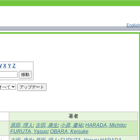
English
W
X
Y
Z
著者
原田, 理人
;
古田, 康生
;
小原, 慶祐
;
HARADA, Michito
;
FURUTA, Yasuo
;
OBARA, Keisuke
: