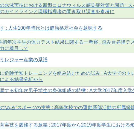
の水泳実技における新型コロナウィルス感染症対策と課題 : ス
のガイドラインと現職指導者の聞き取り調査を参考に
す : 人生100年時代とは健康格差社会を意味する
学初年次学生の体力テスト結果に関する一考察 : 踏み台昇降テ
力に着目して
うレジャー産業の系譜
に危険予知トレーニングを組み込むための試み : A大学でのト
による結果分析から
属する初年次男子学生の身体組成の特徴 : A大学2017年度入学
の“みる”スポーツの実態 : 高等学校での運動系部活動の所属経
実技を履修する意義 : 2017年度から2019年度学生における