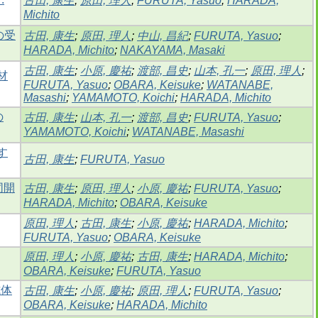
古田, 康生
;
原田, 理人
;
FURUTA, Yasuo
;
HARADA,
Michito
の受
古田, 康生
;
原田, 理人
;
中山, 昌紀
;
FURUTA, Yasuo
;
HARADA, Michito
;
NAKAYAMA, Masaki
古田, 康生
;
小原, 慶祐
;
渡部, 昌史
;
山本, 孔一
;
原田, 理人
;
材
FURUTA, Yasuo
;
OBARA, Keisuke
;
WATANABE,
Masashi
;
YAMAMOTO, Koichi
;
HARADA, Michito
の
古田, 康生
;
山本, 孔一
;
渡部, 昌史
;
FURUTA, Yasuo
;
YAMAMOTO, Koichi
;
WATANABE, Masashi
す
古田, 康生
;
FURUTA, Yasuo
同開
古田, 康生
;
原田, 理人
;
小原, 慶祐
;
FURUTA, Yasuo
;
HARADA, Michito
;
OBARA, Keisuke
原田, 理人
;
古田, 康生
;
小原, 慶祐
;
HARADA, Michito
;
FURUTA, Yasuo
;
OBARA, Keisuke
原田, 理人
;
小原, 慶祐
;
古田, 康生
;
HARADA, Michito
;
OBARA, Keisuke
;
FURUTA, Yasuo
式体
古田, 康生
;
小原, 慶祐
;
原田, 理人
;
FURUTA, Yasuo
;
OBARA, Keisuke
;
HARADA, Michito