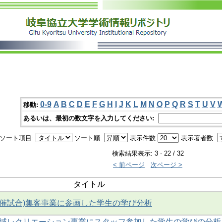
0-9
A
B
C
D
E
F
G
H
I
J
K
L
M
N
O
P
Q
R
S
T
U
V
移動:
あるいは、最初の数文字を入力してください:
ソート項目:
ソート順:
表示件数
表示著者数:
検索結果表示: 3 - 22 / 32
< 前ページ
次ページ >
タイトル
開催試合)集客事業に参画した学生の学び分析
地域レクリエーション事業にスタッフ参加した学生の学びの分析 