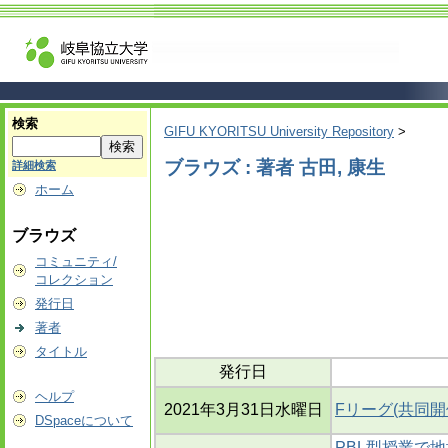
検索
GIFU KYORITSU University Repository
>
ブラウズ : 著者 古田, 康生
詳細検索
ホーム
ブラウズ
コミュニティ/
コレクション
発行日
著者
タイトル
発行日
ヘルプ
2021年3月31日水曜日
Fリーグ(共同
DSpaceについて
PBL型授業で