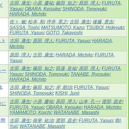
古田, 康生
;
小原, 慶祐
;
篠田, 知之
;
原田, 理人
;
FURUTA,
イ
Yasuo
;
OBARA, Keisuke
;
SHINODA, Tomoyuki
;
HARADA, Michito
佐々, 敏
;
松本, 和
;
坪井, 英之
;
古田, 康生
;
後藤, 貴吉
;
SASSA, Toshi
;
MATSUMOTO, Kazu
;
TSUBOI, Hideyuki
;
FURUTA, Yasuo
;
GOTO, Takayoshi
スト
古田, 康生
;
原田, 理人
;
FURUTA, Yasuo
;
HARADA,
Michito
原田, 理人
;
古田, 康生
;
HARADA, Michito
;
FURUTA,
Yasuo
古田, 康生
;
篠田, 知之
;
田邉, 良祐
;
原田, 理人
;
FURUTA,
レー
Yasuo
;
SHINODA, Tomoyuki
;
TANABE, Ryosuke
;
HARADA, Michito
生
古田, 康生
;
篠田, 知之
;
岸, 順治
;
FURUTA, Yasuo
;
SHINODA, Tomoyuki
;
KISHI, Junji
古田, 康生
;
小原, 慶祐
;
原田, 理人
;
山本, 孔一
;
渡部, 昌史
;
験に
FURUTA, Yasuo
;
OBARA, Keisuke
;
HARADA, Michito
;
YAMAMOTO, Koichi
;
WATANABE, Masashi
形態
古田, 康生
;
揖斐, 祐治
;
渡部, 昌史
;
FURUTA, Yasuo
;
IBI,
Yuji
;
WATANABE, Masashi