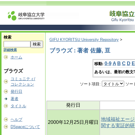
検索
GIFU KYORITSU University Repository
>
ブラウズ : 著者 佐藤, 亘
詳細検索
ホーム
0-9
A
B
C
D
E
移動:
ブラウズ
あるいは、最初の数文
コミュニティ/
ソート項目:
ソー
コレクション
発行日
著者
発行日
タイトル
地域福祉エージ
ヘルプ
2000年12月25日月曜日
関する実証的研
DSpaceについて