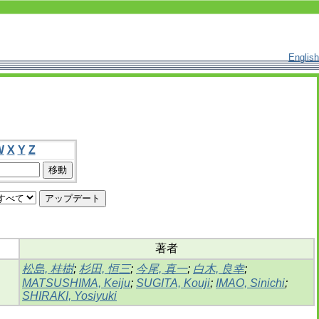
English
W
X
Y
Z
著者
松島, 桂樹
;
杉田, 恒三
;
今尾, 真一
;
白木, 良幸
;
MATSUSHIMA, Keiju
;
SUGITA, Kouji
;
IMAO, Sinichi
;
SHIRAKI, Yosiyuki