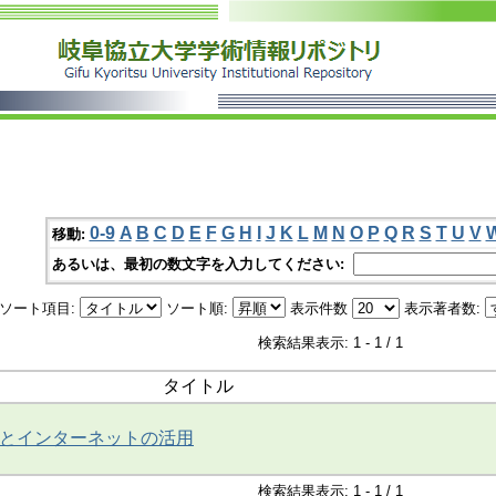
0-9
A
B
C
D
E
F
G
H
I
J
K
L
M
N
O
P
Q
R
S
T
U
V
移動:
あるいは、最初の数文字を入力してください:
ソート項目:
ソート順:
表示件数
表示著者数:
検索結果表示: 1 - 1 / 1
タイトル
とインターネットの活用
検索結果表示: 1 - 1 / 1