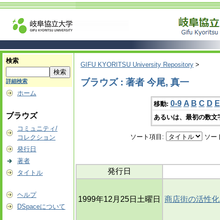
検索
GIFU KYORITSU University Repository
>
ブラウズ : 著者 今尾, 真一
詳細検索
ホーム
0-9
A
B
C
D
E
移動:
ブラウズ
あるいは、最初の数文
コミュニティ/
ソート項目:
ソー
コレクション
発行日
著者
発行日
タイトル
ヘルプ
1999年12月25日土曜日
商店街の活性化
DSpaceについて