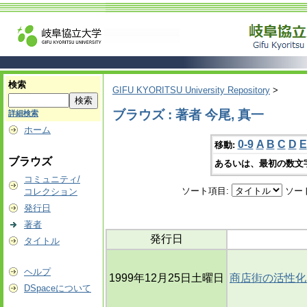
検索
GIFU KYORITSU University Repository
>
ブラウズ : 著者 今尾, 真一
詳細検索
ホーム
0-9
A
B
C
D
E
移動:
ブラウズ
あるいは、最初の数文
コミュニティ/
ソート項目:
ソー
コレクション
発行日
著者
発行日
タイトル
ヘルプ
1999年12月25日土曜日
商店街の活性化
DSpaceについて